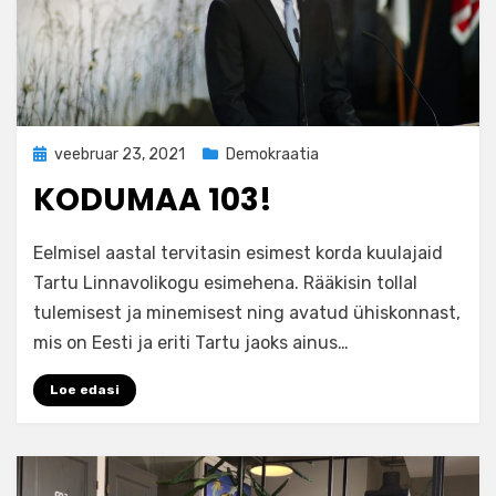
Posted
veebruar 23, 2021
Demokraatia
on
KODUMAA 103!
by
admin
Eelmisel aastal tervitasin esimest korda kuulajaid
Tartu Linnavolikogu esimehena. Rääkisin tollal
tulemisest ja minemisest ning avatud ühiskonnast,
mis on Eesti ja eriti Tartu jaoks ainus…
Loe edasi