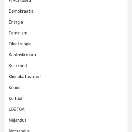
Arvustused
Demokraatia
Energia
Feminism
Filantroopia
Kaplinski muru
Keskkond
Kliimakatastroof
Kõned
Kultuur
LGBTQA
Majandus
Metsandus