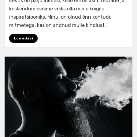
Eestis on palju inimesi, kelle entusiasm, teotahe ja
keskendumisvõime võiks olla meile kõigile
inspiratsiooniks. Minul on olnud õnn kohtuda
mitmetega, kes on andnud mulle kindlust…
Loe edasi