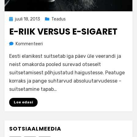
Posted
juuli 18, 2013
Teadus
on
E-RIIK VERSUS E-SIGARET
by
Kommenteeri
admin
Eesti elanikest suitsetab iga päev üle veerandi ja
neist omakorda pooled surevad otseselt
suitsetamisest põhjustatud haigustesse. Peatuge
korraks ja pange suhtarvud absoluutarvudesse –
suitsetamine tapab…
Loe edasi
SOTSIAALMEEDIA