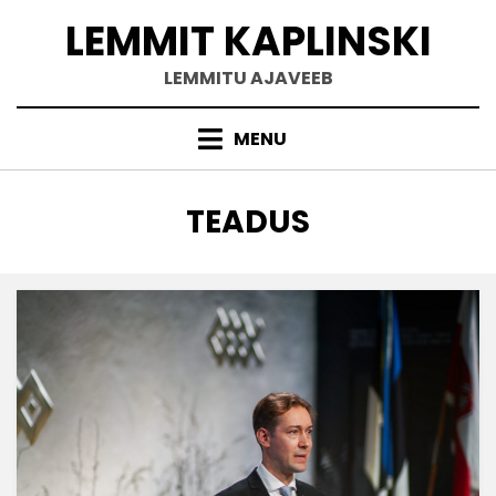
Skip
LEMMIT KAPLINSKI
to
content
LEMMITU AJAVEEB
MENU
RUBRIIK
:
TEADUS