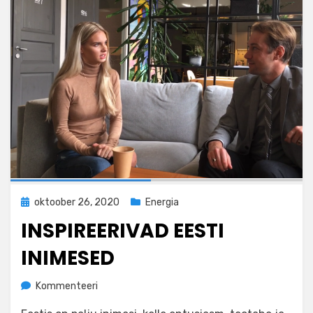
Posted
oktoober 26, 2020
Energia
on
INSPIREERIVAD EESTI
INIMESED
by
Kommenteeri
admin